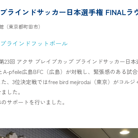
プ ブラインドサッカー日本選手権 FINAL
館（東京都町田市）
ブラインドフットボール
23回 アクサ ブレイブカップ ブラインドサッカー日本選
pfeile広島BFC（広島）が対戦し、緊張感のある試合展開
決定戦ではfree bird mejirodai（東京）がコ
せました。
体のサポートを行いました。