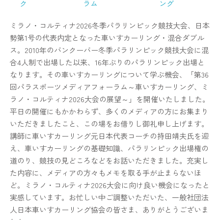
ク
ラム
ング
ミラノ・コルティナ2026冬季パラリンピック競技大会、日本
勢第1号の代表内定となった車いすカーリング・混合ダブル
ス。2010年のバンクーバー冬季パラリンピック競技大会に混
合4人制で出場した以来、16年ぶりのパラリンピック出場と
なります。その車いすカーリングについて学ぶ機会、「第36
回パラスポーツメディアフォーラム～車いすカーリング、ミ
ラノ・コルティナ2026大会の展望～」を開催いたしました。
平日の開催にもかかわらず、多くのメディアの方にお集まり
いただきましたこと、この場をお借りし御礼申し上げます。
講師に車いすカーリング元日本代表コーチの持田靖夫氏を迎
え、車いすカーリングの基礎知識、パラリンピック出場権の
道のり、競技の見どころなどをお話いただきました。充実し
た内容に、メディアの方々もメモを取る手が止まらないほ
ど。ミラノ・コルティナ2026大会に向け良い機会になったと
実感しています。お忙しい中ご調整いただいた、一般社団法
人日本車いすカーリング協会の皆さま、ありがとうございま