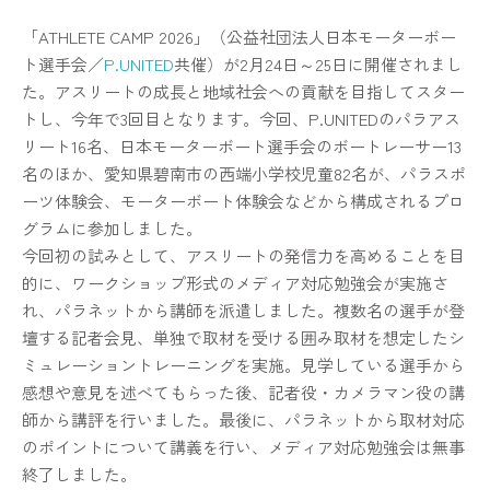
「ATHLETE CAMP 2026」（公益社団法人日本モーターボー
ト選手会／
P.UNITED
共催）が2月24日～25日に開催されまし
た。アスリートの成長と地域社会への貢献を目指してスター
トし、今年で3回目となります。今回、P.UNITEDのパラアス
リート16名、日本モーターボート選手会のボートレーサー13
名のほか、愛知県碧南市の西端小学校児童82名が、パラスポ
ーツ体験会、モーターボート体験会などから構成されるプロ
グラムに参加しました。
今回初の試みとして、アスリートの発信力を高めることを目
的に、ワークショップ形式のメディア対応勉強会が実施さ
れ、パラネットから講師を派遣しました。複数名の選手が登
壇する記者会見、単独で取材を受ける囲み取材を想定したシ
ミュレーショントレーニングを実施。見学している選手から
感想や意見を述べてもらった後、記者役・カメラマン役の講
師から講評を行いました。最後に、パラネットから取材対応
のポイントについて講義を行い、メディア対応勉強会は無事
終了しました。