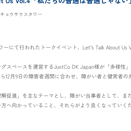
About Us Vol.4「私たちの普通は普通じ
トウキョウサウスタワー
ーにて行われたトークイベント、Let’s Talk About U
ペースを運営するJustCo DK Japan様が「多
日から12月9日の障害者週間に合わせ、障がい者と健常者
理解促進」を主なテーマとし、障がい当事者として、ま
い方へ向かっていること、それらがより良くなっていく