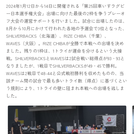
2024年1月12日から14日に開催される「第25回車いすラグビ
ー日本選手権大会」出場に向けた最後の2枠を争うプレーオ
フ大会の運営サポートを行いました。試合に出場したのは、
8月から10月にかけて行われた各地の予選会で3位となった、
SHILVERBACKS（北海道）、RIZE CHIBA（千葉）、
WAVES（大阪）。RIZE CHIBAが全勝で本戦への出場を決め
ました。残りの1枠は、1トライが運命を分けるという大接
戦。SHILVERBACKSとWAVESは2試合戦い総得点が93‐93と
なりましたが、1戦目でSHILVERBACKSが49‐45で勝利。
WAVESは2戦目で48-44と公式戦初勝利を収めたものの、当
該チーム間の試合で最も多いトライ数（得点）に基づくとい
う規則により、1トライの壁に阻まれ本戦への出場を逃しま
した。