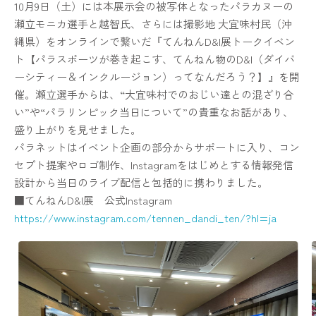
10月9日（土）には本展示会の被写体となったパラカヌーの
瀬立モニカ選手と越智氏、さらには撮影地 大宜味村民（沖
縄県）をオンラインで繋いだ『てんねんD&I展トークイベン
ト【パラスポーツが巻き起こす、てんねん物のD&I（ダイバ
ーシティー＆インクルージョン）ってなんだろう？】』を開
催。瀬立選手からは、“大宜味村でのおじい達との混ざり合
い”や“パラリンピック当日について”の貴重なお話があり、
盛り上がりを見せました。
パラネットはイベント企画の部分からサポートに入り、コン
セプト提案やロゴ制作、Instagramをはじめとする情報発信
設計から当日のライブ配信と包括的に携わりました。
■てんねんD&I展 公式Instagram
https://www.instagram.com/tennen_dandi_ten/?hl=ja