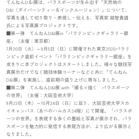
てんねんD＆I展は、パラスポーツが生み出す「天然物の
D&I（ダイバーシティー＆インクルージョン）」について、
写真を通して切り取り・表現し・伝える、写真家 越智貴雄
氏による写真展プロジェクトです。
■第一弾 てんねんD&I展in「パラリンピックギャラリー銀
座」（主催：東京都）
7月20日（火）～9月5日（日）に開催された東京2020パラリ
ンピック直前イベント「パラリンピックギャラリー銀座」を
皮きりに本プロジェクトはスタートしました。様々な競技写
真展示だけでなく競技体験コーナーなどと共に「てんねん
D&I展」を実施し、直前期の盛り上げに寄与しました。
■第二弾 てんねんD&I展 with「撮る×描く パラスポーツ
の世界」（主催：大阪芸術大学）
9月23日（木）～10月24日（日）に亘り、大阪芸術大学スカ
イキャンパス（あべのハルカス24階）にて開催。「パラスポ
ーツの世界」を表現する多くの墨絵と写真が展示され、パラ
スポーツを魅力的に発信する表現方法が、より広がる展示と
なりました。