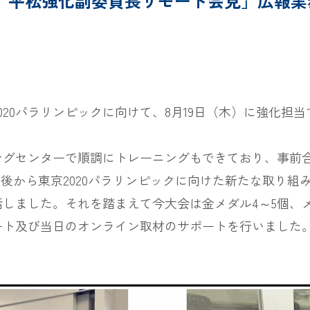
、平松強化副委員長リモート会見」広報業
020パラリンピックに向けて、8月19日（木）に強化担
。
ングセンターで順調にトレーニングもできており、事前
ク後から東京2020パラリンピックに向けた新たな取り
しました。それを踏まえて今大会は金メダル4～5個、
ート及び当日のオンライン取材のサポートを行いました