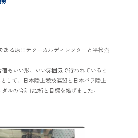
務
当である原田テクニカルディレクターと平松強
合宿もいい形、いい雰囲気で行われていると
組みとして、日本陸上競技連盟と日本パラ陸上
メダルの合計は2桁と目標を掲げました。
。