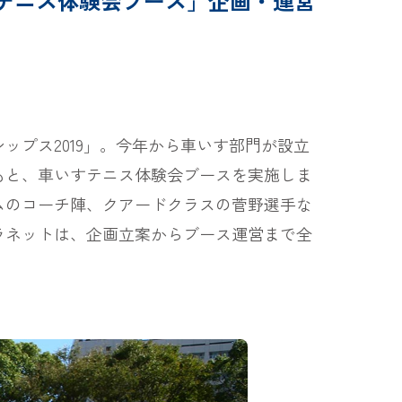
すテニス体験会ブース」企画・運営
プス2019」。今年から車いす部門が設立
もと、車いすテニス体験会ブースを実施しま
ムのコーチ陣、クアードクラスの菅野選手な
ラネットは、企画立案からブース運営まで全